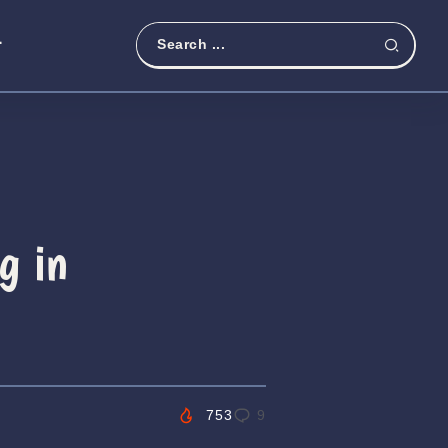
t
g in
753
9